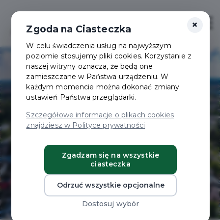
×
Zaloguj
Otwór
Zgoda na Ciasteczka
W celu świadczenia usług na najwyższym
poziomie stosujemy pliki cookies. Korzystanie z
naszej witryny oznacza, że będą one
zamieszczane w Państwa urządzeniu. W
każdym momencie można dokonać zmiany
ustawień Państwa przeglądarki.
Szczegółowe informacje o plikach cookies
znajdziesz w Polityce prywatności
Zgadzam się na wszystkie
ciasteczka
Odrzuć wszystkie opcjonalne
Dostosuj wybór