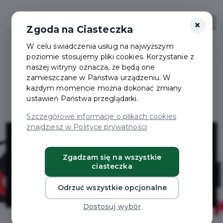
×
Zaloguj
Otwór
Zgoda na Ciasteczka
W celu świadczenia usług na najwyższym
poziomie stosujemy pliki cookies. Korzystanie z
naszej witryny oznacza, że będą one
zamieszczane w Państwa urządzeniu. W
każdym momencie można dokonać zmiany
ustawień Państwa przeglądarki.
Szczegółowe informacje o plikach cookies
Super Optyk
znajdziesz w Polityce prywatności
Kinga
Zgadzam się na wszystkie
ciasteczka
Stachniuk
Odrzuć wszystkie opcjonalne
Dostosuj wybór