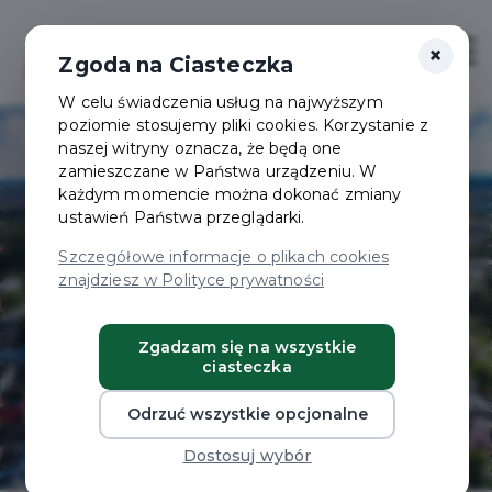
×
Zaloguj
Otwór
Zgoda na Ciasteczka
W celu świadczenia usług na najwyższym
poziomie stosujemy pliki cookies. Korzystanie z
naszej witryny oznacza, że będą one
zamieszczane w Państwa urządzeniu. W
każdym momencie można dokonać zmiany
ustawień Państwa przeglądarki.
Szczegółowe informacje o plikach cookies
znajdziesz w Polityce prywatności
Zgadzam się na wszystkie
ciasteczka
Odrzuć wszystkie opcjonalne
Dostosuj wybór