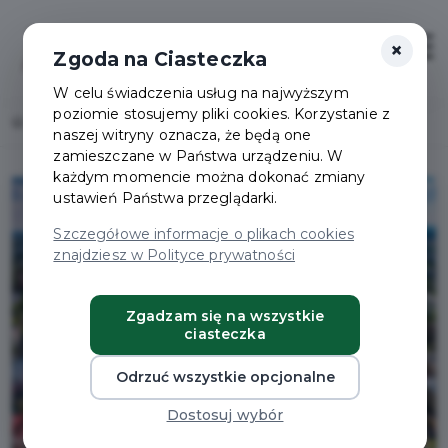
×
Zaloguj
Otwór
Zgoda na Ciasteczka
W celu świadczenia usług na najwyższym
poziomie stosujemy pliki cookies. Korzystanie z
Home
Lista aktualności
Setki korzyści
naszej witryny oznacza, że będą one
zamieszczane w Państwa urządzeniu. W
każdym momencie można dokonać zmiany
ustawień Państwa przeglądarki.
Szczegółowe informacje o plikach cookies
znajdziesz w Polityce prywatności
Zgadzam się na wszystkie
ciasteczka
Odrzuć wszystkie opcjonalne
Dostosuj wybór