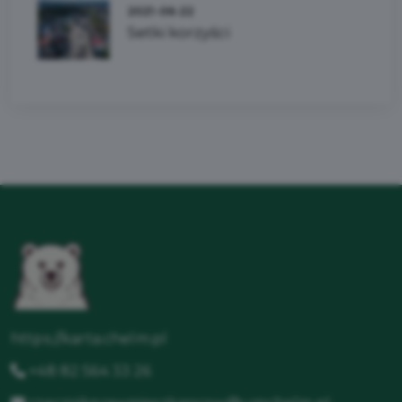
2021-06-22
Setki korzyści
https://karta.chelm.pl
+48 82 564 33 26