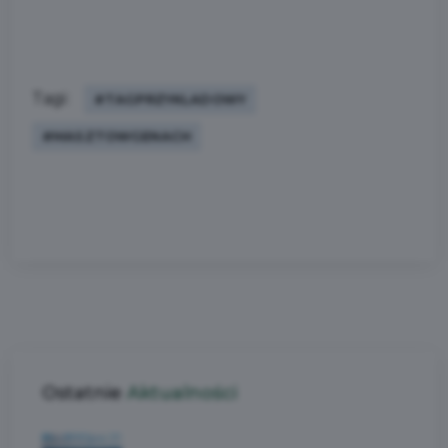
Tagi:
#TAGPRZYKLADOWY
#MASZTOWGENACH
Ostatnie
Aktualności