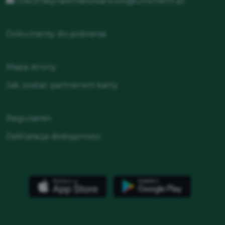
rzecznikprawmieszkancow@umchelm.pl
Dokumenty do pobrania
Mapa strony
Jak zostać partnerem karty
Regulamin
Deklaracja dostępności