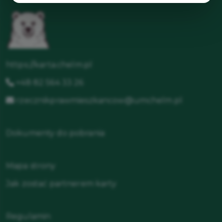
https://karta.chelm.pl
+48 82 564 33 26
rzecznikprawmieszkancow@umchelm.pl
Dokumenty do pobrania
Mapa strony
Jak zostać partnerem karty
Regulamin