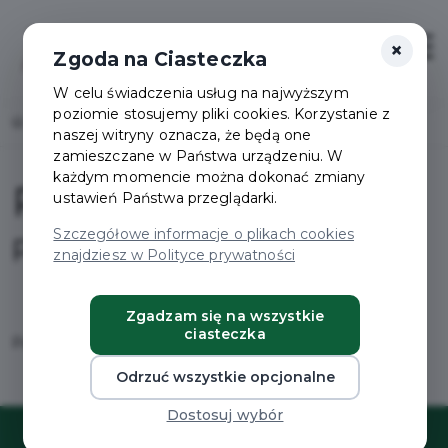
×
Zaloguj
Otwór
Zgoda na Ciasteczka
W celu świadczenia usług na najwyższym
poziomie stosujemy pliki cookies. Korzystanie z
Home
Projekty
Pakiet Mieszkańca
naszej witryny oznacza, że będą one
zamieszczane w Państwa urządzeniu. W
każdym momencie można dokonać zmiany
Pakiet Mieszkańca
ustawień Państwa przeglądarki.
Szczegółowe informacje o plikach cookies
Partner wiodący
znajdziesz w Polityce prywatności
Zgadzam się na wszystkie
ciasteczka
Partner wiodący
Odrzuć wszystkie opcjonalne
Dostosuj wybór