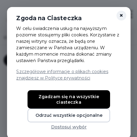
×
Zaloguj
Otwór
Zgoda na Ciasteczka
W celu świadczenia usług na najwyższym
poziomie stosujemy pliki cookies. Korzystanie z
Home
Załóż konto
naszej witryny oznacza, że będą one
zamieszczane w Państwa urządzeniu. W
każdym momencie można dokonać zmiany
Zanim założysz konto
1
ustawień Państwa przeglądarki.
Szczegółowe informacje o plikach cookies
Sprawdź wymagania oraz dokumenty jakie należy
znajdziesz w Polityce prywatności
przedstawić aby przystąpić do programu Karta
Mieszkańca i wyrobić kartę. Jeśli spełniasz
Zgadzam się na wszystkie
wymogi programu, zaznacz twierdząco co
ciasteczka
najmniej jedną z poniższych odpowiedzi, przejdź
dalej i "załóż konto".
Odrzuć wszystkie opcjonalne
Jeśli nie spełniasz żadnego z poniższych
Dostosuj wybór
kryteriów, nie jesteś uprawniony do przystąpienia