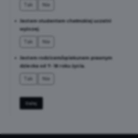
Tak
Nie
Jestem studentem chełmskiej uczelni
wyższej.
Tak
Nie
Jestem rodzicem/opiekunem prawnym
dziecka od 7- 18 roku życia.
Tak
Nie
Dalej