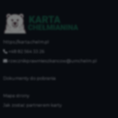
https://karta.chelm.pl
+48 82 564 33 26
rzecznikprawmieszkancow@umchelm.pl
Dokumenty do pobrania
Mapa strony
Jak zostać partnerem karty