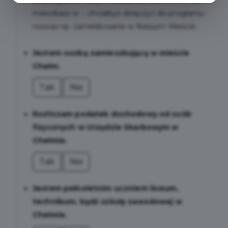
do programu Karty Mieszkańca. Jeśli mimo to,
mieszkasz w ... chciałbyś dołączyć do programu
rozważ np. zameldowanie w Naszym Mieście.
Jestem osobą zamieszkującą w mieście
Chełm.
Tak
Nie
Rozliczam podatek dochodowy od osób
fizycznych w Urzędzie Skarbowym w
Chełmie.
Tak
Nie
Jestem pełnoletnim uczniem liceum,
technikum, bądź szkoły zawodowej w
Chełmie.